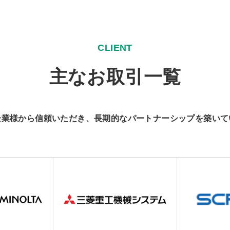
C
L
I
E
N
T
主
な
お
取
引
一
覧
企業様から信頼いただき、長期的なパートナーシップを築いて