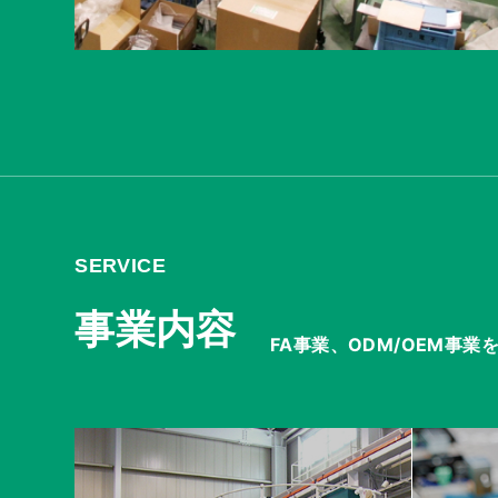
S
S
E
R
V
I
C
E
事
業
内
容
FA事業、ODM/OEM事