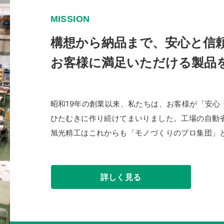
M
I
S
S
I
O
N
構想から納品まで、安心と信
お客様に満足いただける製品
昭和19年の創業以来、私たちは、お客様が「安心
ひたむきに作り続けてまいりました。工場の自動
旭光精工はこれからも「モノづくりのプロ集団」
詳しく見る