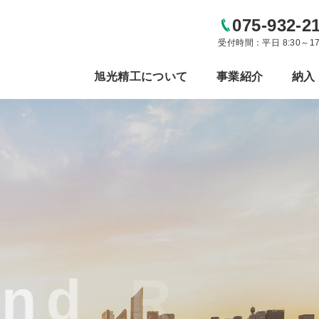
075-932-2
受付時間：平日 8:30～17
旭光精工について
事業紹介
納入
nd Reliable
nd Reliable
nd Reliable
nd Reliable
nd Reliable
n
d
R
e
l
i
a
b
l
e