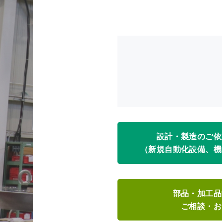
設計・製造のご依
（新規自動化設備、機
部品・加工品
ご相談・お