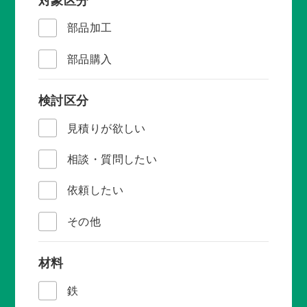
対象区分
新着情報
部品加工
採用情報 / 社員紹介
部品購入
検討区分
プライバシーポリシー
見積りが欲しい
サイトマップ
相談・質問したい
依頼したい
その他
075-932-2141
受付時間：平日 8:30～17:15
材料
鉄
お問い合わせ