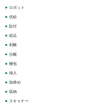
ロボット
供給
貼付
組込
剥離
分離
梱包
挿入
加締め
収納
スキャナー