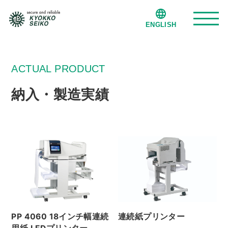
ENGLISH
旭光精工について
ACTUAL PRODUCT
納入・製造実績
事業紹介
納入・製造実績
会社案内
事業拠点
PP 4060 18インチ幅連続
連続紙プリンター