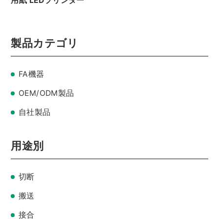
用紙 LEDプリンター
新着情報
採用情報 / 社員紹介
製品カテゴリ
プライバシーポリシー
FA機器
OEM/ODM製品
サイトマップ
自社製品
用途別
075-932-2141
切断
受付時間：平日 8:30～17:15
搬送
お問い合わせ
接合