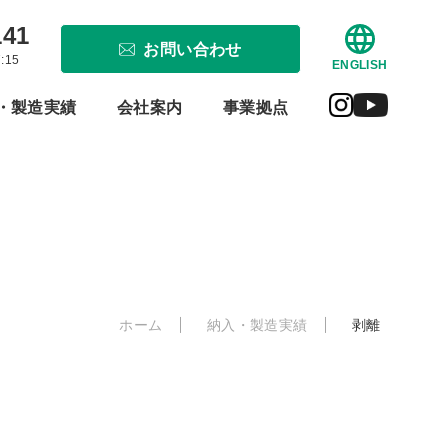
141
お問い合わせ
:15
ENGLISH
・製造実績
会社案内
事業拠点
ホーム
納入・製造実績
剥離